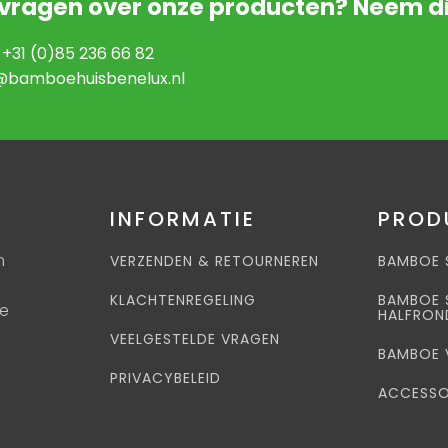
 vragen over onze producten? Neem di
+31 (0)85 236 66 82
@bamboehuisbenelux.nl
INFORMATIE
PROD
n
VERZENDEN & RETOURNEREN
BAMBOE 
KLACHTENREGELING
BAMBOE 
je
HALFRON
VEELGESTELDE VRAGEN
BAMBOE 
PRIVACYBELEID
ACCESSO