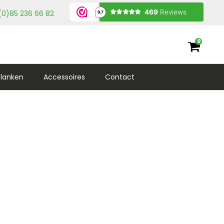
(0)85 236 66 82
0
lanken
Accessoires
Contact