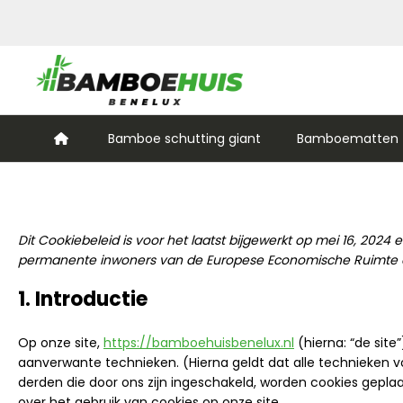
Bamboe schutting giant
Bamboematten (
Dit Cookiebeleid is voor het laatst bijgewerkt op mei 16, 2024 
permanente inwoners van de Europese Economische Ruimte e
1. Introductie
Op onze site,
https://bamboehuisbenelux.nl
(hierna: “de sit
aanverwante technieken. (Hierna geldt dat alle technieken
derden die door ons zijn ingeschakeld, worden cookies gepla
over het gebruik van cookies op onze site.