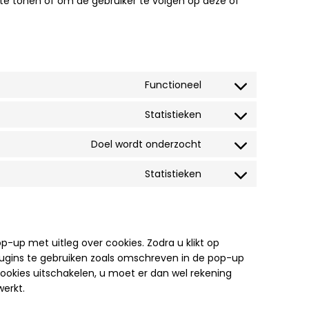
te tonen of om de gebruiker te volgen op deze of
Functioneel
Consent
to
Statistieken
Consent
service
to
wordpress
Doel wordt onderzocht
Consent
service
to
sourcebuster-
Statistieken
Consent
service
js
to
google-
service
fonts
diversen
p-up met uitleg over cookies. Zodra u klikt op
ugins te gebruiken zoals omschreven in de pop-up
cookies uitschakelen, u moet er dan wel rekening
erkt.