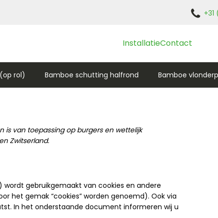
+31 
Installatie
Contact
op rol)
Bamboe schutting halfrond
Bamboe vlonderp
en is van toepassing op burgers en wettelijk
n Zwitserland.
e”) wordt gebruikgemaakt van cookies en andere
 voor het gemak “cookies” worden genoemd). Ook via
atst. In het onderstaande document informeren wij u