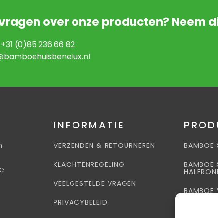
 vragen over onze producten? Neem di
+31 (0)85 236 66 82
@bamboehuisbenelux.nl
INFORMATIE
PROD
n
VERZENDEN & RETOURNEREN
BAMBOE 
KLACHTENREGELING
BAMBOE 
je
HALFRON
VEELGESTELDE VRAGEN
BAMBOE 
PRIVACYBELEID
ACCESSO