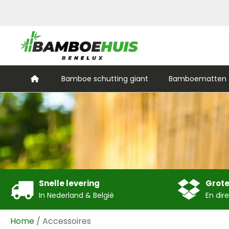
Bamboe schutting giant
Bamboematten (
Snelle levering
Grote
In Nederland & België
En dir
Home
/ Accessoires