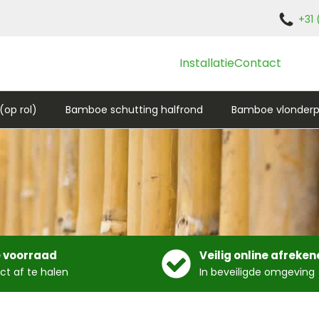
+31 
Installatie
Contact
op rol)
Bamboe schutting halfrond
Bamboe vlonderp
 voorraad
Veilig online afreken
ect af te halen
In beveiligde omgeving