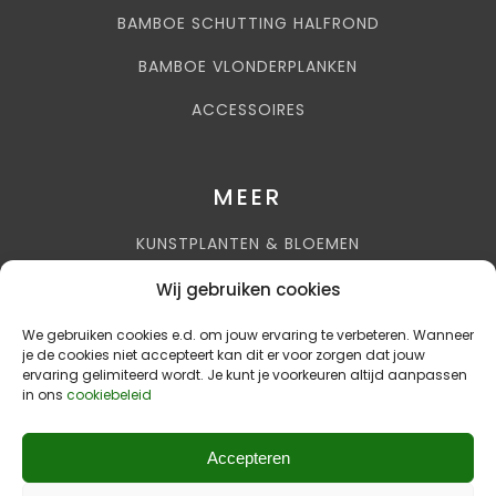
BAMBOE SCHUTTING HALFROND
BAMBOE VLONDERPLANKEN
ACCESSOIRES
MEER
KUNSTPLANTEN & BLOEMEN
AIRCOHUIS BENELUX
Wij gebruiken cookies
AKUPANELS
We gebruiken cookies e.d. om jouw ervaring te verbeteren. Wanneer
je de cookies niet accepteert kan dit er voor zorgen dat jouw
ervaring gelimiteerd wordt. Je kunt je voorkeuren altijd aanpassen
in ons
cookiebeleid
+31 (0)85 236 66 82
Accepteren
info@bamboehuisbenelux.nl