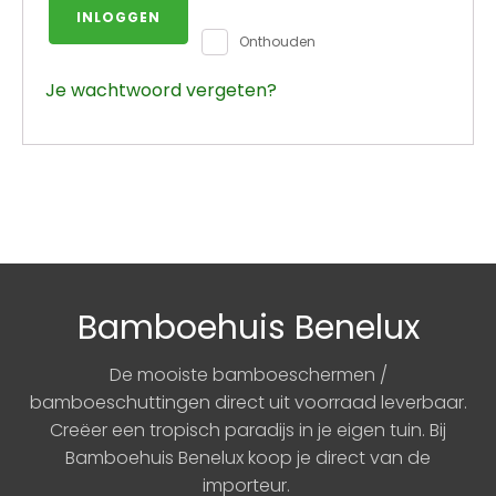
INLOGGEN
Onthouden
Je wachtwoord vergeten?
Bamboehuis Benelux
De mooiste bamboeschermen /
bamboeschuttingen direct uit voorraad leverbaar.
Creëer een tropisch paradijs in je eigen tuin. Bij
Bamboehuis Benelux koop je direct van de
importeur.