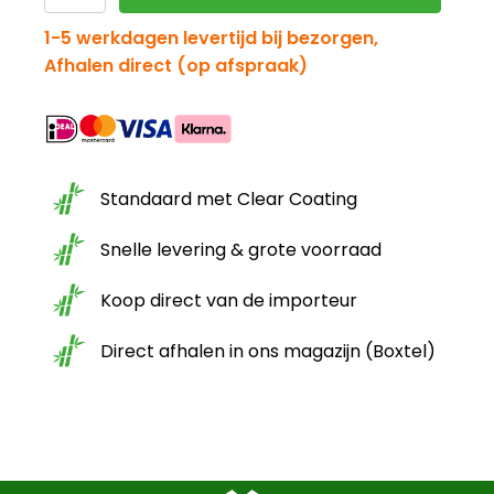
schutting
was:
is:
Giant
1-5 werkdagen levertijd bij bezorgen,
dark
Afhalen direct (op afspraak)
H
€149.95.
€80.00.
120
x
B
180cm
aantal
Standaard met Clear Coating
Snelle levering & grote voorraad
Koop direct van de importeur
Direct afhalen in ons magazijn (Boxtel)