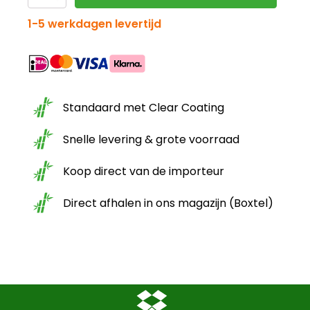
schutting
was:
is:
Giant
1-5 werkdagen levertijd
naturel
H
€199.95.
€100.00.
180
x
B
180cm
Standaard met Clear Coating
aantal
Snelle levering & grote voorraad
Koop direct van de importeur
Direct afhalen in ons magazijn (Boxtel)