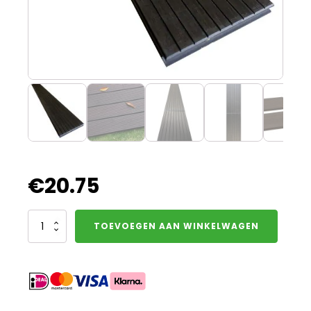
€
20.75
Bamboe
TOEVOEGEN AAN WINKELWAGEN
vlonderplank
DARK
Lines
aantal