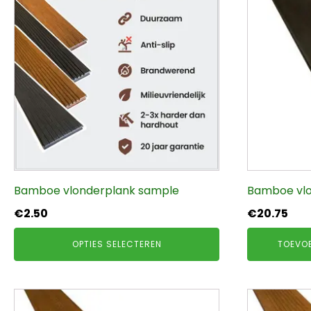
heeft
meerdere
variaties.
Deze
optie
kan
gekozen
worden
op
de
productpagina
Bamboe vlonderplank sample
Bamboe vlo
€
2.50
€
20.75
OPTIES SELECTEREN
TOEVO