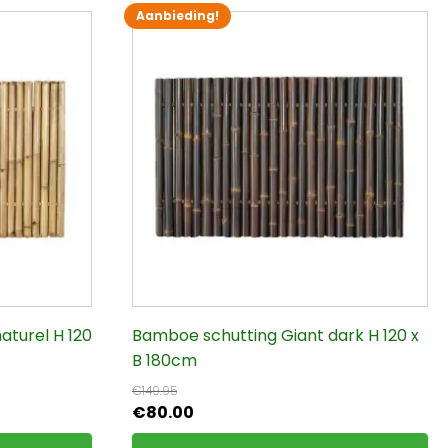
Aanbieding!
aturel H 120
Bamboe schutting Giant dark H 120 x
B 180cm
€
149.95
Oorspronkelijke
Huidige
€
80.00
prijs
prijs