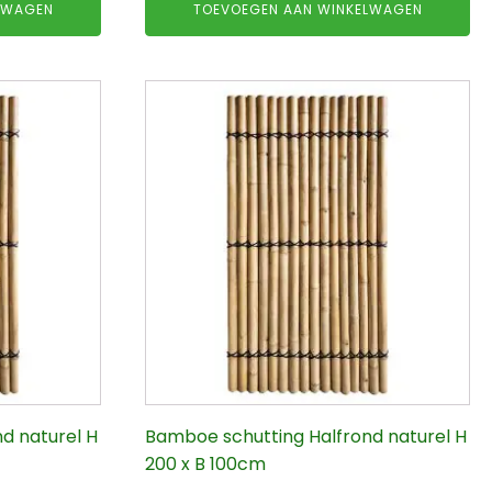
LWAGEN
TOEVOEGEN AAN WINKELWAGEN
was:
is:
€149.95.
€80.00.
d naturel H
Bamboe schutting Halfrond naturel H
200 x B 100cm