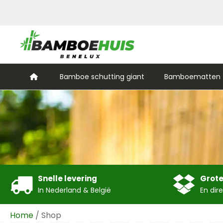
Bamboe schutting giant
Bamboematten (
Snelle levering
Grote
In Nederland & België
En dir
Home
/ Shop