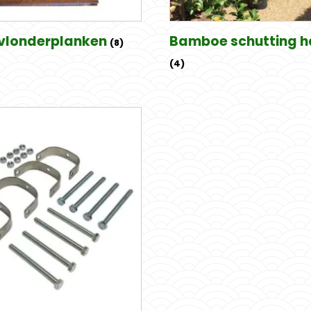
vlonderplanken
Bamboe schutting h
(8)
(4)