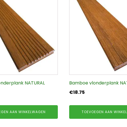
onderplank NATURAL
Bamboe vlonderplank NAT
€
18.75
EGEN AAN WINKELWAGEN
TOEVOEGEN AAN WINKE