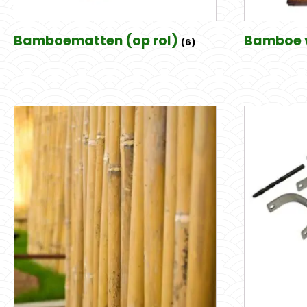
Bamboematten (op rol)
Bamboe 
(6)