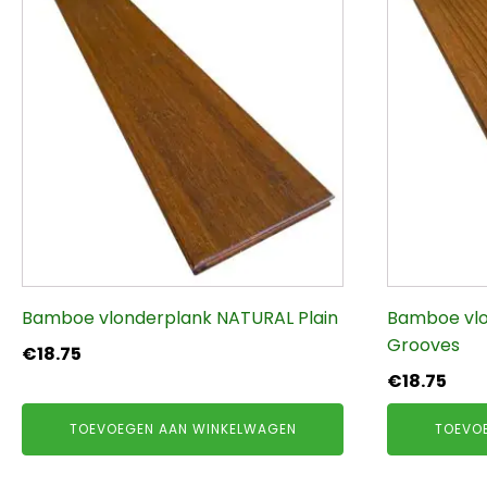
Bamboe vlonderplank NATURAL Plain
Bamboe vl
Grooves
€
18.75
€
18.75
TOEVOEGEN AAN WINKELWAGEN
TOEVO