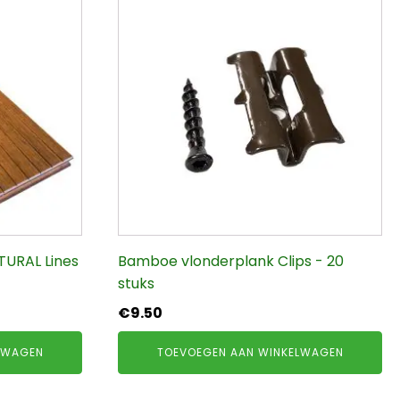
URAL Lines
Bamboe vlonderplank Clips - 20
stuks
€
9.50
LWAGEN
TOEVOEGEN AAN WINKELWAGEN