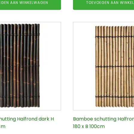
EGEN AAN WINKELWAGEN
TOEVOEGEN AAN WINKE
was:
is:
€149.95.
€80.00.
utting Halfrond dark H
Bamboe schutting Halfron
0cm
180 x B 100cm