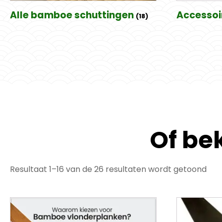
Alle bamboe schuttingen
Accessoi
(18)
Of bek
Resultaat 1–16 van de 26 resultaten wordt getoond
Dit
product