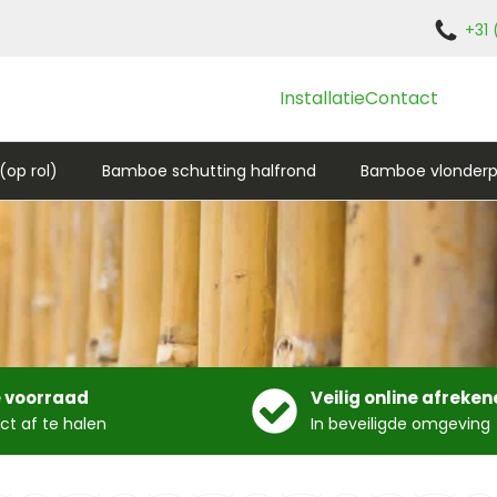
+31 
Installatie
Contact
op rol)
Bamboe schutting halfrond
Bamboe vlonderp
 voorraad
Veilig online afreken
ect af te halen
In beveiligde omgeving